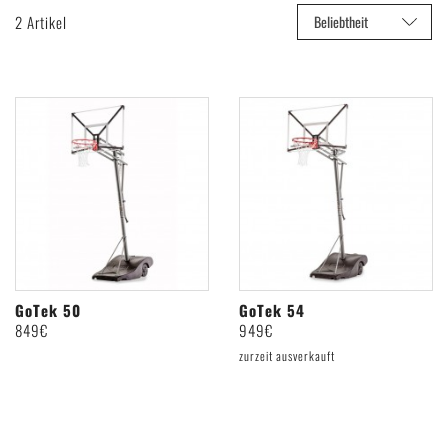
Deutsch
|
English
2 Artikel
GoTek 50
GoTek 54
849€
949€
zurzeit ausverkauft