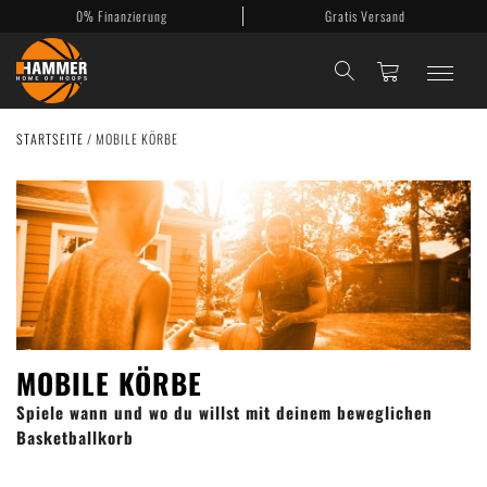
0% Finanzierung
Gratis Versand
STARTSEITE
/
MOBILE KÖRBE
Basketballkörbe
Mobile Körbe
Basketballanlagen
Backboards
Zubehör
MOBILE KÖRBE
Spiele wann und wo du willst mit deinem beweglichen
Mein Konto
Basketballkorb
Kontakt