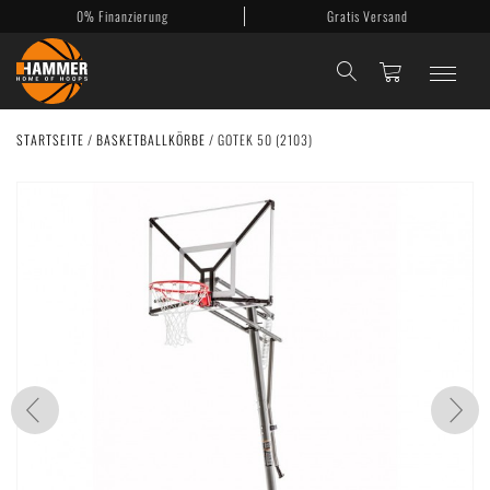
0% Finanzierung
Gratis Versand
STARTSEITE
/
BASKETBALLKÖRBE
/
GOTEK 50 (2103)
Basketballkörbe
Mobile Körbe
Basketballanlagen
Backboards
Zubehör
Mein Konto
Kontakt