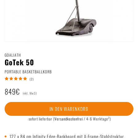
Deutsch
|
English
GOALIATH
GoTek 50
PORTABLE BASKETBALLKORB
(2)
849€
inkl. MwSt
IN DEN WARENKORB
2
sofort lieferbar
(
Versandkostenfrei
/ 4-6 Werktage
)
127 x 84 cm Infinity Edge-Backboard mit X-Frame-Stahlstruktur