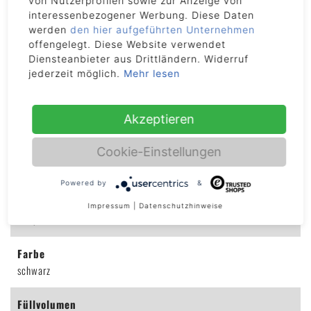
Artikelnummer
von Nutzerprofilen sowie zur Anzeige von
interessenbezogener Werbung. Diese Daten
2103
werden
den hier aufgeführten Unternehmen
offengelegt. Diese Website verwendet
Ausladung
Diensteanbieter aus Drittländern. Widerruf
63 cm
jederzeit möglich.
Mehr lesen
Backboard Material
Polycarbonat
Akzeptieren
Cookie-Einstellungen
Backboard Maße (B x H)
127 x 84 cm
Powered by
&
Dimension (H x B)
Impressum
|
Datenschutzhinweise
374,6 x 127 cm
Farbe
schwarz
Füllvolumen