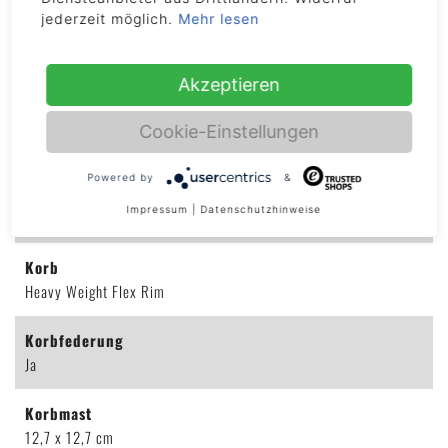
jederzeit möglich.
Mehr lesen
Gewicht
174 kg
Akzeptieren
Höhenverstellbar
Cookie-Einstellungen
Ja
Powered by
&
Höhenverstellung
Impressum
|
Datenschutzhinweise
230 - 305 cm
Korb
Heavy Weight Flex Rim
Korbfederung
Ja
Korbmast
12,7 x 12,7 cm