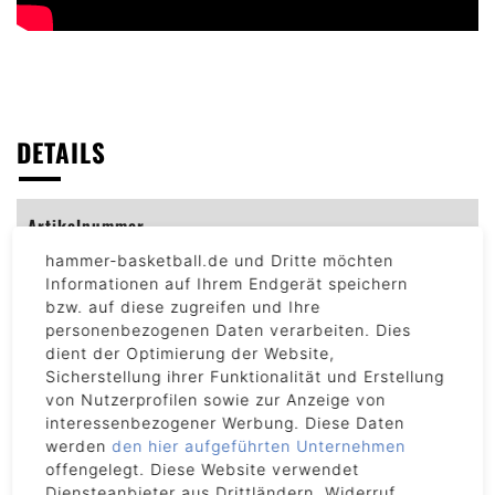
DETAILS
Artikelnummer
2115
hammer-basketball.de und Dritte möchten
Informationen auf Ihrem Endgerät speichern
Ausladung
bzw. auf diese zugreifen und Ihre
77 - 107 cm
personenbezogenen Daten verarbeiten. Dies
dient der Optimierung der Website,
Sicherstellung ihrer Funktionalität und Erstellung
Backboard Material
von Nutzerprofilen sowie zur Anzeige von
Gehärtetes Glas
interessenbezogener Werbung. Diese Daten
werden
den hier aufgeführten Unternehmen
Backboard Maße (B x H)
offengelegt. Diese Website verwendet
152 x 97 cm
Diensteanbieter aus Drittländern. Widerruf