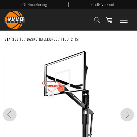
0% Finanzierung
Gratis Versand
STARTSEITE
/
BASKETBALLKÖRBE
/
FT60 (2115)
Basketballkörbe
Mobile Körbe
Basketballanlagen
Backboards
Zubehör
Mein Konto
Kontakt