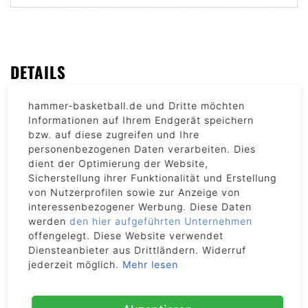
DETAILS
hammer-basketball.de und Dritte möchten
Artikelnummer
Informationen auf Ihrem Endgerät speichern
2110
bzw. auf diese zugreifen und Ihre
personenbezogenen Daten verarbeiten. Dies
dient der Optimierung der Website,
Ausladung
Sicherstellung ihrer Funktionalität und Erstellung
66 - 85 cm
von Nutzerprofilen sowie zur Anzeige von
interessenbezogener Werbung. Diese Daten
Backboard Material
werden
den hier aufgeführten Unternehmen
Gehärtetes Glas
offengelegt. Diese Website verwendet
Diensteanbieter aus Drittländern. Widerruf
jederzeit möglich.
Mehr lesen
Backboard Maße (B x H)
152 x 91 cm