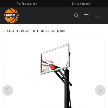
0% Finanzierung
Gratis Versand
STARTSEITE
/
BASKETBALLKÖRBE
/
GS60C (2110)
Basketballkörbe
Mobile Körbe
Basketballanlagen
Backboards
Zubehör
Mein Konto
Kontakt