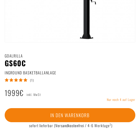
Deutsch
|
English
GOALRILLA
GS60C
INGROUND BASKETBALLANLAGE
(1)
1999€
inkl. MwSt
Nur noch 4 auf Lager
IN DEN WARENKORB
2
sofort lieferbar
(
Versandkostenfrei
/ 4-6 Werktage
)