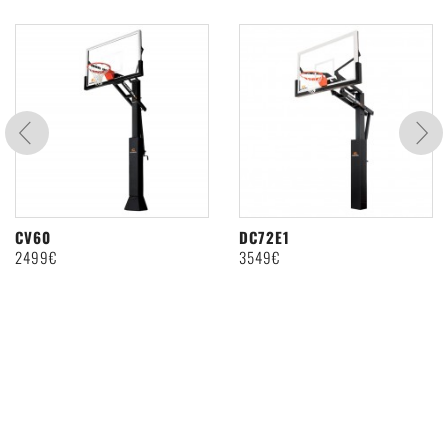
BEWERTUNG ABGEBEN
CV60
DC72E1
2499€
3549€