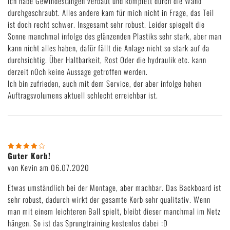
Ich habe Gewindestangen verbaut und komplett durch die Wand
durchgeschraubt. Alles andere kam für mich nicht in Frage, das Teil
ist doch recht schwer. Insgesamt sehr robust. Leider spiegelt die
Sonne manchmal infolge des glänzenden Plastiks sehr stark, aber man
BEWERTUNG ABGEBEN
kann nicht alles haben, dafür fällt die Anlage nicht so stark auf da
durchsichtig. Über Haltbarkeit, Rost Oder die hydraulik etc. kann
derzeit nOch keine Aussage getroffen werden.
Ich bin zufrieden, auch mit dem Service, der aber infolge hohen
Auftragsvolumens aktuell schlecht erreichbar ist.
Guter Korb!
von Kevin am 06.07.2020
Etwas umständlich bei der Montage, aber machbar. Das Backboard ist
sehr robust, dadurch wirkt der gesamte Korb sehr qualitativ. Wenn
man mit einem leichteren Ball spielt, bleibt dieser manchmal im Netz
hängen. So ist das Sprungtraining kostenlos dabei :D