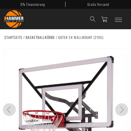
0% Finanzierung
Gratis Versand
STARTSEITE
/
BASKETBALLKÖRBE
/
GOTEK 54 WALLMOUNT (2105)
Basketballkörbe
Mobile Körbe
Basketballanlagen
Backboards
Zubehör
Mein Konto
Kontakt