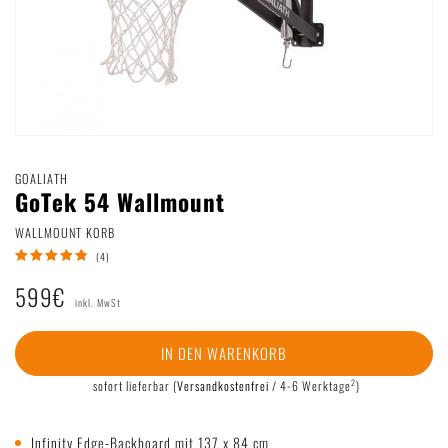
Deutsch
|
English
GOALIATH
GoTek 54 Wallmount
WALLMOUNT KORB
(4)
599€
inkl. MwSt
IN DEN WARENKORB
2
sofort lieferbar
(
Versandkostenfrei
/ 4-6 Werktage
)
Infinity Edge-Backboard mit 137 x 84 cm