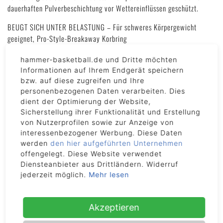
dauerhaften Pulverbeschichtung vor Wettereinflüssen geschützt.
BEUGT SICH UNTER BELASTUNG – Für schweres Körpergewicht
geeignet, Pro-Style-Breakaway Korbring
LANGLEBIGE QUALITÄT – Pulverbeschichteter Korbring und
hammer-basketball.de und Dritte möchten
Edelstahlkomponenten
Informationen auf Ihrem Endgerät speichern
KOMPATIBEL - Passt zu einem 12,7 cm x 12,7 cm Lochbild
bzw. auf diese zugreifen und Ihre
BEINHALTET: Allwetter-Nylonnetz
personenbezogenen Daten verarbeiten. Dies
(Backboard nicht im Lieferumfang enthalten)
dient der Optimierung der Website,
Sicherstellung ihrer Funktionalität und Erstellung
von Nutzerprofilen sowie zur Anzeige von
interessenbezogener Werbung. Diese Daten
werden
den hier aufgeführten Unternehmen
DETAILS
offengelegt. Diese Website verwendet
Diensteanbieter aus Drittländern. Widerruf
jederzeit möglich.
Mehr lesen
Artikelnummer
2156
Akzeptieren
Gewicht