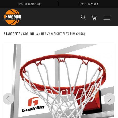
0% Finanzierung
Gratis Versand
STARTSEITE
/
GOALRILLA
/
HEAVY WEIGHT FLEX RIM (2156)
Basketballkörbe
Mobile Körbe
Basketballanlagen
Backboards
Zubehör
Mein Konto
Kontakt