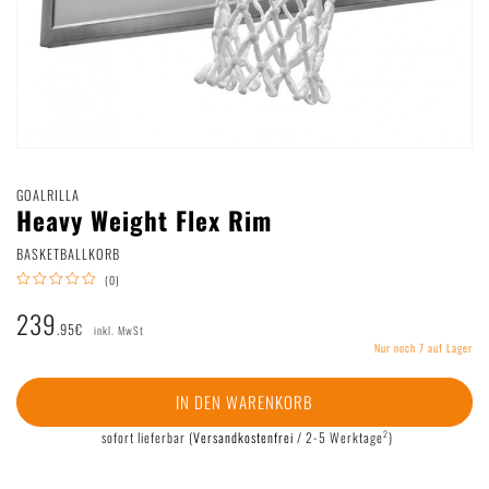
Deutsch
|
English
GOALRILLA
Heavy Weight Flex Rim
BASKETBALLKORB
(0)
239
.95€
inkl. MwSt
Nur noch 7 auf Lager
IN DEN WARENKORB
2
sofort lieferbar
(
Versandkostenfrei
/ 2-5 Werktage
)